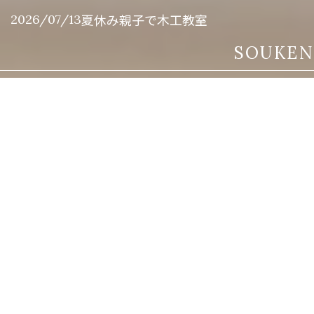
夏休み親子で木工教室
2026/07/13
Create Your Ideal Living
魅力的な住まいづくりで
理想の暮らしを実現します
私たちの家づくりは、伝統の技術と最新の技術をバラ
ンスよく組み合わせ、お客様のライフスタイルにぴっ
たりの住まいを実現します。